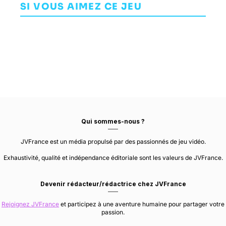
SI VOUS AIMEZ CE JEU
AVENTURE
SIMULATION
INTROVERSION
SOFTWARE
THE FUN PIMPS
SIE JAPAN STUDIO
Qui sommes-nous ?
JVFrance est un média propulsé par des passionnés de jeu vidéo.
Exhaustivité, qualité et indépendance éditoriale sont les valeurs de JVFrance.
Devenir rédacteur/rédactrice chez JVFrance
Rejoignez JVFrance
et participez à une aventure humaine pour partager votre
passion.