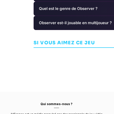
Quel est le genre de Observer ?
Observer est-il jouable en multijoueur ?
High on Life 2
Vampyr
SI VOUS AIMEZ CE JEU
AVENTURE
SQUANCH GAMES
AVENTURE
DON'
Qui sommes-nous ?