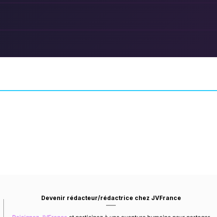
Huge Bang Bang
Tides of Annihila
T NOD
INDÉPENDANT
AVENTURE
ECLIPSE GLO
Devenir rédacteur/rédactrice chez JVFrance