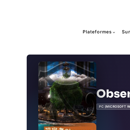
Plateformes
Su
Obser
PC (MICROSOFT 