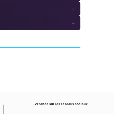
+
+
tion
Sword Coast Legends
W GAMES
AVENTURE
DIGITAL EXTREMES
JVFrance sur les réseaux sociaux