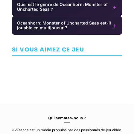
Quel est le genre de Oceanhorn: Monster of
+
Uncharted Seas ?
Oceanhorn: Monster of Uncharted Seas est-il
+
jouable en multijoueur ?
Romeo is a
Five Nights at
Trine
Dead Man
Freddy's:
Enchanted
Secret of the
AVENTURE
AVENTURE
Edition
SI VOUS AIMEZ CE JEU
AVENTURE
Mimic
GRASSHOPPER
STEEL WOOL
MANUFACTURE
STUDIOS
FROZENBYTE
Qui sommes-nous ?
JVFrance est un média propulsé par des passionnés de jeu vidéo.