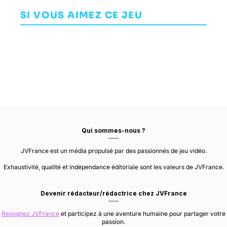
Chaosbane
Chronicles X:
Advent
Definitive
SI VOUS AIMEZ CE JEU
AVENTURE
JEU DE RÔLE (RPG)
Edition
EKO SOFTWARE
JEU DE RÔLE (RPG)
MONOLITH SOFT
Qui sommes-nous ?
JVFrance est un média propulsé par des passionnés de jeu vidéo.
Exhaustivité, qualité et indépendance éditoriale sont les valeurs de JVFrance.
Devenir rédacteur/rédactrice chez JVFrance
Rejoignez JVFrance
et participez à une aventure humaine pour partager votre
passion.