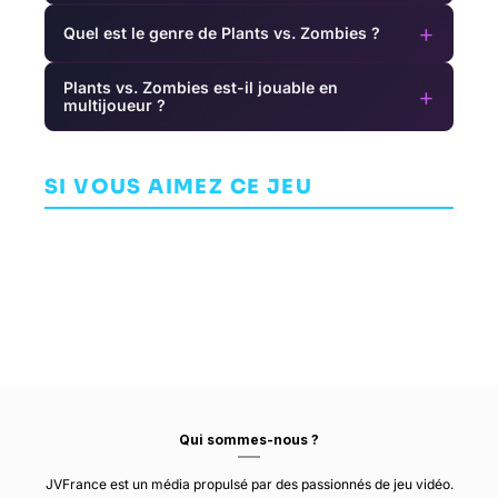
+
Quel est le genre de Plants vs. Zombies ?
Plants vs. Zombies est-il jouable en
+
multijoueur ?
Blood Bowl III
MouseCraft
JEU DE
Cosmochoria
SI VOUS AIMEZ CE JEU
ARCADE
CARTES/PLATEAU
CURVE DIGITAL
ARCADE
30/30
CYANIDE STUDIO
Qui sommes-nous ?
JVFrance est un média propulsé par des passionnés de jeu vidéo.