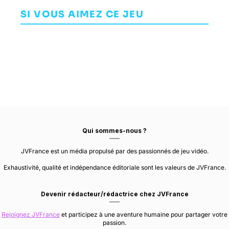
Prime:
Elex
P
AVENTURE
Federation
SI VOUS AIMEZ CE JEU
AVENTURE
AVENTURE
WONDERSTRUCK
Force
NEXT LEVEL GAMES
PIRANHA BYTES
GAMES
Qui sommes-nous ?
JVFrance est un média propulsé par des passionnés de jeu vidéo.
Exhaustivité, qualité et indépendance éditoriale sont les valeurs de JVFrance.
Devenir rédacteur/rédactrice chez JVFrance
Rejoignez JVFrance
et participez à une aventure humaine pour partager votre
passion.