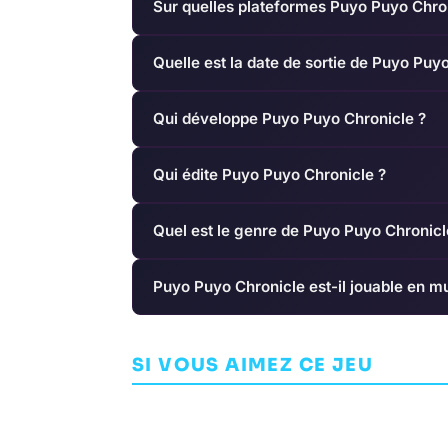
Sur quelles plateformes Puyo Puyo Chron
Quelle est la date de sortie de Puyo Puy
Qui développe Puyo Puyo Chronicle ?
Qui édite Puyo Puyo Chronicle ?
Quel est le genre de Puyo Puyo Chronicl
Puyo Puyo Chronicle est-il jouable en mu
Indivisible
The Operato
SI VOUS AIMEZ CE JEU
AVENTURE
KASUMI
AVENTURE
BAST