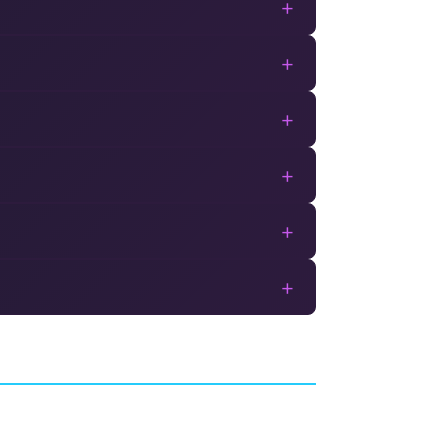
+
+
+
+
+
+
 Rogue
Sand Land
IA
JEU DE RÔLE (RPG)
ILCA