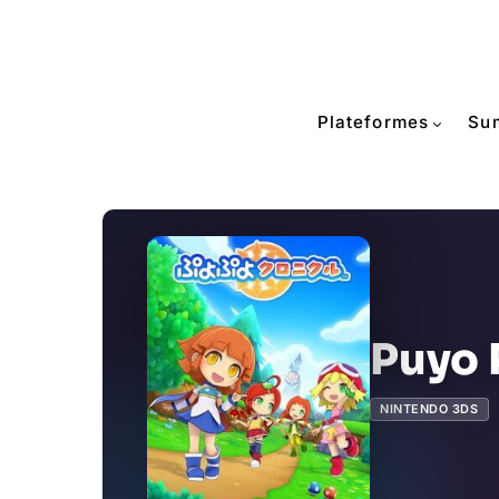
Plateformes
Su
Puyo 
NINTENDO 3DS