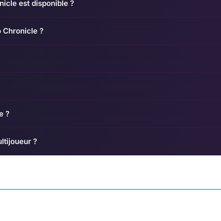
icle est disponible ?
o Chronicle ?
e ?
ltijoueur ?
r
Hitman Go
Assassin's Creed
IENRE4
PUZZLE
SQUARE ENIX MONTRÉAL
AVENTURE
UBISOFT SOF