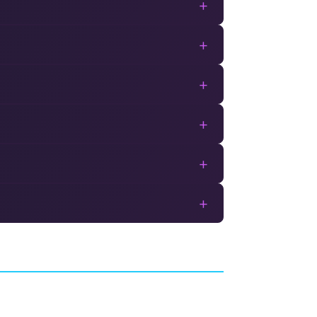
+
+
+
+
+
+
Shred Nebula
2
SHOOTER
CRUNCHTIME GAMES