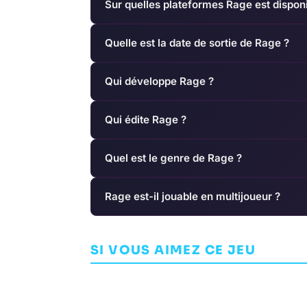
Sur quelles plateformes Rage est disponi
Quelle est la date de sortie de Rage ?
Qui développe Rage ?
Qui édite Rage ?
Quel est le genre de Rage ?
Rage est-il jouable en multijoueur ?
Resident Evi
Team Sonic Racing
SI VOUS AIMEZ CE JEU
AVENTURE
ARCADE
SUMO DIGITAL
CAPCOM DEVELOPM