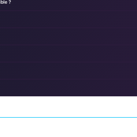
ble ?
l Requiem
Dino Crisis
F1 24
AVENTURE
ENT DIVISION 1
COURSE
CODEMASTERS
CAPCOM PLANNING ROOM 
80%