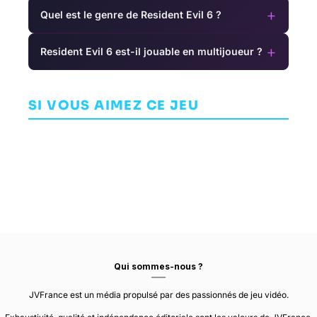
+
Quel est le genre de Resident Evil 6 ?
+
Resident Evil 6 est-il jouable en multijoueur ?
Outward 2
Streets of
Buck
H
AVENTURE
Rage 4
SI VOUS AIMEZ CE JEU
AVENTURE
NINE DOTS
STUDIO
WAVE INTERACTIVE
ARCADE
DOTEMU
Qui sommes-nous ?
JVFrance est un média propulsé par des passionnés de jeu vidéo.