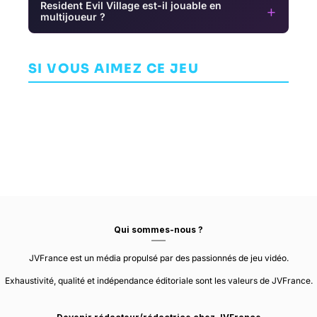
Resident Evil Village est-il jouable en
+
multijoueur ?
Watch Dogs:
Legion
System Shock
Project
M
AVENTURE
AVENTURE
Phoenix
SI VOUS AIMEZ CE JEU
UBISOFT
NIGHTDIVE
TORONTO
AVENTURE
STUDIOS
Qui sommes-nous ?
JVFrance est un média propulsé par des passionnés de jeu vidéo.
Exhaustivité, qualité et indépendance éditoriale sont les valeurs de JVFrance.