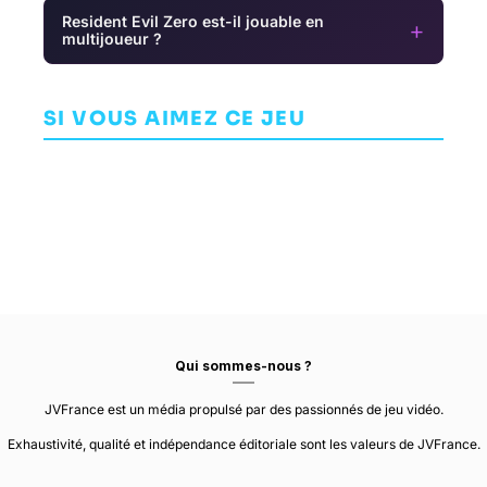
Resident Evil Zero est-il jouable en
+
multijoueur ?
R-Type
The Wolf
Dimensions
Among Us 2
Nioh
EX
SI VOUS AIMEZ CE JEU
ARCADE
AVENTURE
AVENTURE
ESQUADRA, INC.
ADHOC STUDIO
TEAM NINJA
Qui sommes-nous ?
JVFrance est un média propulsé par des passionnés de jeu vidéo.
Exhaustivité, qualité et indépendance éditoriale sont les valeurs de JVFrance.