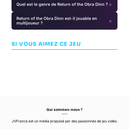
+
Quel est le genre de Return of the Obra Dinn ?
Return of the Obra Dinn est-il jouable en
+
multijoueur ?
M
Sunderfolk
Jalopy
Cosmochoria
SI VOUS AIMEZ CE JEU
AVENTURE
AVENTURE
SECRET DOOR
ARCADE
30/30
MINSKWORKS
Qui sommes-nous ?
JVFrance est un média propulsé par des passionnés de jeu vidéo.