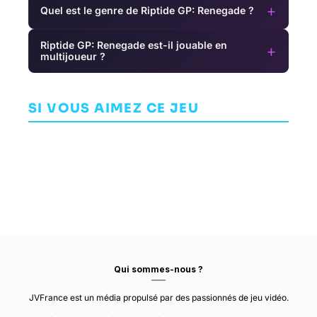
+
Quel est le genre de Riptide GP: Renegade ?
Riptide GP: Renegade est-il jouable en
+
multijoueur ?
Emily Wants
American
Madden NFL
to Play
Truck
15
Simulator
SI VOUS AIMEZ CE JEU
AVENTURE
COURSE
SPORT
SHAWN HITCHCOCK
SCS SOFTWARE
EA ORLANDO
Qui sommes-nous ?
JVFrance est un média propulsé par des passionnés de jeu vidéo.