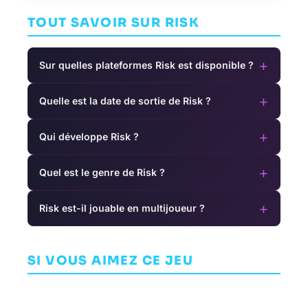
TOUT SAVOIR SUR RISK
+
Sur quelles plateformes Risk est disponible ?
+
Quelle est la date de sortie de Risk ?
+
Qui développe Risk ?
+
Quel est le genre de Risk ?
+
Risk est-il jouable en multijoueur ?
Fallout
League of
Shelter
Legends
Balatro
T
JEU DE RÔLE (RPG)
SI VOUS AIMEZ CE JEU
JEU DE RÔLE (RPG)
INDÉPENDANT
BETHESDA GAME
RIOT GAMES
STUDIOS
LOCALTHUNK