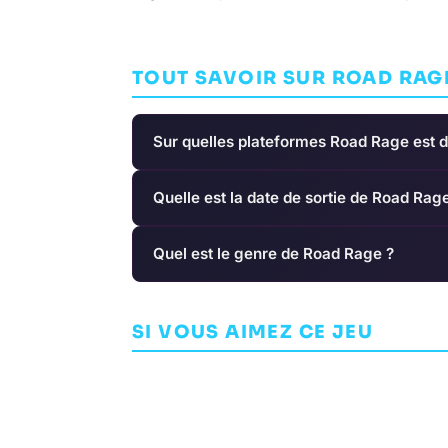
TOUT SAVOIR SUR ROAD RAG
Sur quelles plateformes Road Rage est d
Quelle est la date de sortie de Road Rag
Quel est le genre de Road Rage ?
Race the Sun
Tour de Fran
SI VOUS AIMEZ CE JEU
ARCADE
FLIPPFLY
ARCADE
CYANIDE