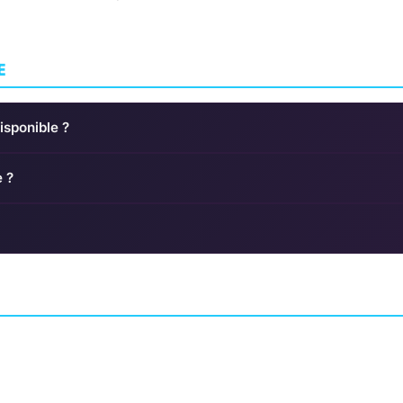
E
isponible ?
e ?
ce 2016
The Next Penelope
Jalopy
 STUDIO
ARCADE
ARKEDO STUDIO
AVENTURE
MINSKWORK