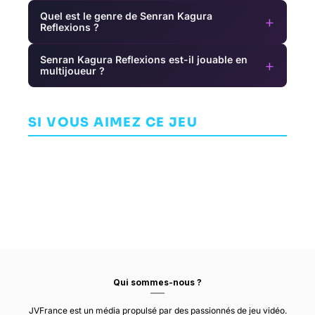
Quel est le genre de Senran Kagura
+
Reflexions ?
Senran Kagura Reflexions est-il jouable en
+
multijoueur ?
Yu-Gi-Oh!
Concrete
Duel Links
MotoGP 15
Genie
SI VOUS AIMEZ CE JEU
AVENTURE
COURSE
AVENTURE
KONAMI
MILESTONE
PIXELOPUS
Qui sommes-nous ?
JVFrance est un média propulsé par des passionnés de jeu vidéo.