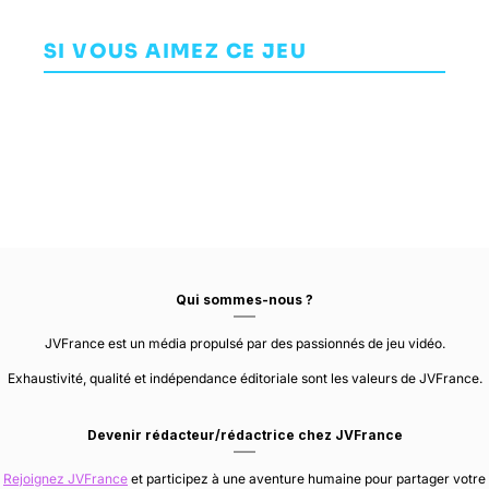
Teenage
E
Mutant Ninja
Shuten Order
Moving Out 2
Turtles:
SI VOUS AIMEZ CE JEU
ARCADE
AVENTURE
INDÉPENDANT
Shredder's
TRIBUTE GAMES
NEILO INC.
DEVM GAMES
Revenge
Qui sommes-nous ?
JVFrance est un média propulsé par des passionnés de jeu vidéo.
Exhaustivité, qualité et indépendance éditoriale sont les valeurs de JVFrance.
Devenir rédacteur/rédactrice chez JVFrance
Rejoignez JVFrance
et participez à une aventure humaine pour partager votre