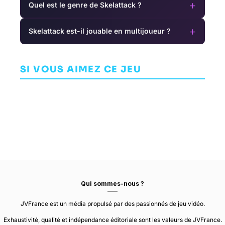
+
Quel est le genre de Skelattack ?
+
Skelattack est-il jouable en multijoueur ?
Totally
Rise of the
Accurate
Ronin
Dead Rising
Battle
SI VOUS AIMEZ CE JEU
COMBAT
AVENTURE
Simulator
LANDFALL GAMES
TEAM NINJA
AVENTURE
QLOC
Qui sommes-nous ?
JVFrance est un média propulsé par des passionnés de jeu vidéo.
Exhaustivité, qualité et indépendance éditoriale sont les valeurs de JVFrance.