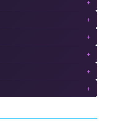
+
+
+
+
+
+
Dakar 18
 HD
AVENTURE
EDIA
BIGMOON ENTERTAINMENT