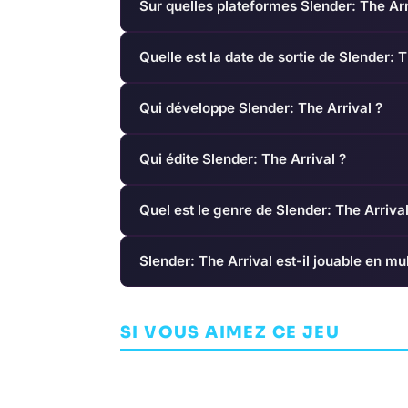
Sur quelles plateformes Slender: The Arr
Quelle est la date de sortie de Slender: T
Qui développe Slender: The Arrival ?
Qui édite Slender: The Arrival ?
Quel est le genre de Slender: The Arrival
Slender: The Arrival est-il jouable en mul
Layers of Fear
Bomb Rush Cyberfunk
Inheritance
SI VOUS AIMEZ CE JEU
AVENTURE
TEAM REPTILE
AVENTURE
BLOO