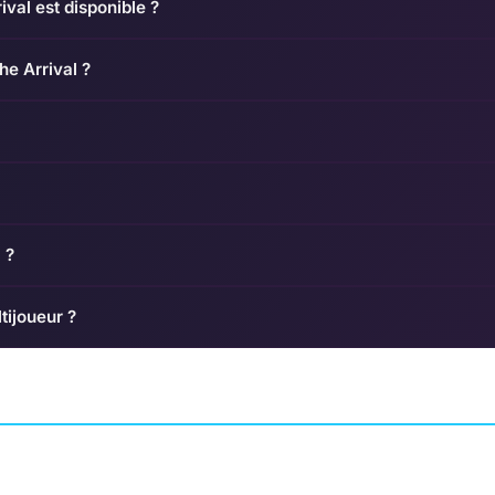
ival est disponible ?
he Arrival ?
 ?
tijoueur ?
:
Cat Quest
Luigi's Mansion 2
BER TEAM
AVENTURE
THE GENTLEBROS
AVENTURE
TANTALUS M