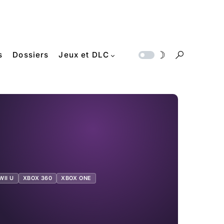
s
Dossiers
Jeux et DLC
WII U
XBOX 360
XBOX ONE