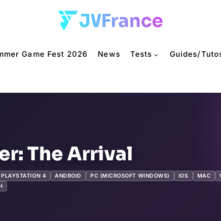
mmer Game Fest 2026
News
Tests
Guides/Tuto
r: The Arrival
PLAYSTATION 4
ANDROID
PC (MICROSOFT WINDOWS)
IOS
MAC
H