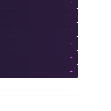
+
+
+
+
+
+
ident
WWE 2K17
COMBAT
VISUAL CONCEPTS