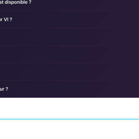
st disponible ?
r VI ?
ur ?
a Bleeds
WWE 2K26
The Chainsaw Inc
EL STUDIO
COMBAT
VISUAL CONCEPTS
COMBAT