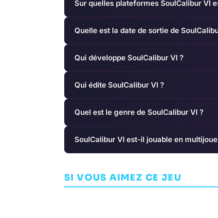
Sur quelles plateformes SoulCalibur VI e
Quelle est la date de sortie de SoulCalibu
Qui développe SoulCalibur VI ?
Qui édite SoulCalibur VI ?
Quel est le genre de SoulCalibur VI ?
SoulCalibur VI est-il jouable en multijoue
Viking Squad
Mother Russi
SI VOUS AIMEZ CE JEU
ARCADE
SLICK ENTERTAINMENT
ARCADE
LE CART