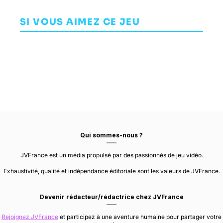
Bravo Team
Titanfall 2
Wondershot
SHOOTER
AVENTURE
SI VOUS AIMEZ CE JEU
INDÉPENDANT
SUPERMASSIVE
RESPAWN
GAMES
LEIKIR STUDIO
ENTERTAINMENT
Qui sommes-nous ?
JVFrance est un média propulsé par des passionnés de jeu vidéo.
Exhaustivité, qualité et indépendance éditoriale sont les valeurs de JVFrance.
Devenir rédacteur/rédactrice chez JVFrance
Rejoignez JVFrance
et participez à une aventure humaine pour partager votre