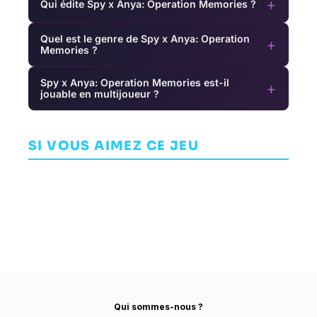
+
Qui édite Spy x Anya: Operation Memories ?
Quel est le genre de Spy x Anya: Operation
+
Memories ?
Spy x Anya: Operation Memories est-il
+
jouable en multijoueur ?
Tomb Raider
Beyond: Two
Reloaded
Souls
Tokyo Dark
T
ARCADE
SI VOUS AIMEZ CE JEU
AVENTURE
AVENTURE
EMERALD CITY
QUANTIC DREAM
GAMES
CHERRYMOCHI
Qui sommes-nous ?