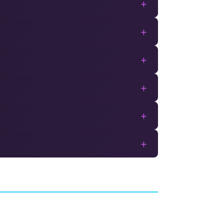
+
+
+
+
+
+
Micro Machines World
Series
ARCADE
CODEMASTERS