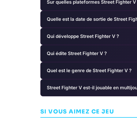
Sur quelles plateformes Street Fighter V 
Quelle est la date de sortie de Street Fig
Qui développe Street Fighter V ?
Qui édite Street Fighter V ?
Quel est le genre de Street Fighter V ?
Street Fighter V est-il jouable en multijo
Trials Rising
No Man's Sk
SI VOUS AIMEZ CE JEU
ARCADE
REDLYNX
ARCADE
HELLO G