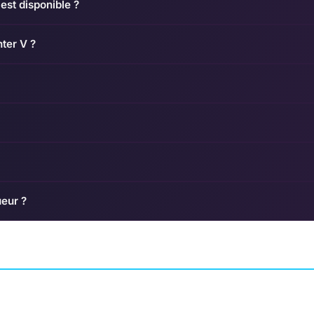
est disponible ?
hter V ?
ueur ?
Tekken 8
y
Crimsonland
COMBAT
AMES
ARCADE
10TONS
BANDAI NAMCO STUDIOS