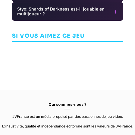
Styx: Shards of Darkness est-il jouable en
+
multijoueur ?
Light of
Natsuiro High
Ghostbusters:
Motiram
School:
Spirits
Seishun
Unleashed
SI VOUS AIMEZ CE JEU
AVENTURE
AVENTURE
AVENTURE
Hakusho
POLARIS QUEST
TAMSOFT
ILLFONIC
Qui sommes-nous ?
JVFrance est un média propulsé par des passionnés de jeu vidéo.
Exhaustivité, qualité et indépendance éditoriale sont les valeurs de JVFrance.