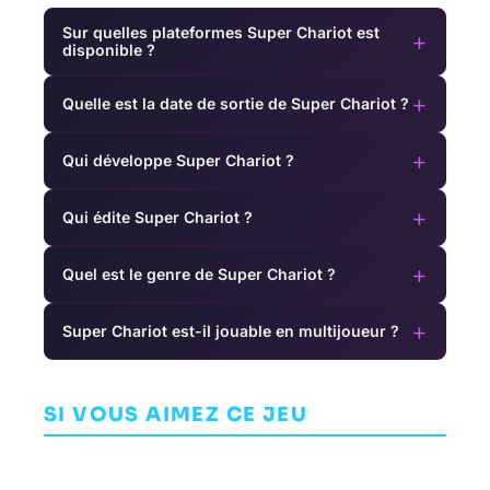
Sur quelles plateformes Super Chariot est
+
disponible ?
+
Quelle est la date de sortie de Super Chariot ?
+
Qui développe Super Chariot ?
+
Qui édite Super Chariot ?
+
Quel est le genre de Super Chariot ?
+
Super Chariot est-il jouable en multijoueur ?
Dragon Ball
Atomfall
Shovel Knight
Fusions
AVENTURE
SI VOUS AIMEZ CE JEU
AVENTURE
AVENTURE
REBELLION
DEVELOPMENTS
YACHT CLUB GAMES
GANBARION