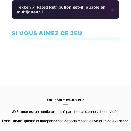
Tekken 7: Fated Retribution est-il jouable en
+
multijoueur ?
Mortal
Bleeding
Kombat 1
Tekken 7
F
Edge
AVENTURE
COMBAT
C
SI VOUS AIMEZ CE JEU
COMBAT
NETHERREALM
BANDAI NAMCO
STUDIOS
NINJA THEORY
STUDIOS
Qui sommes-nous ?
JVFrance est un média propulsé par des passionnés de jeu vidéo.
Exhaustivité, qualité et indépendance éditoriale sont les valeurs de JVFrance.