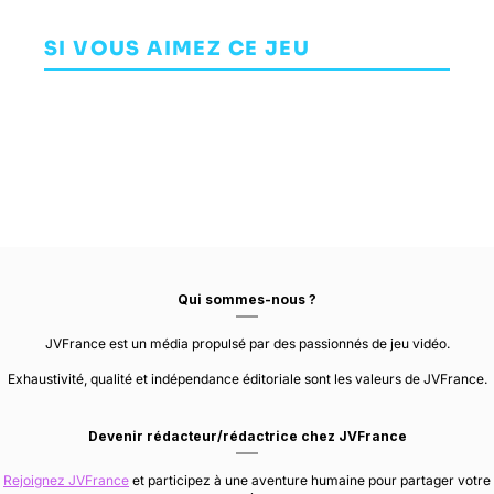
Last Day of
Tunic
June
Soma
AVENTURE
P
SI VOUS AIMEZ CE JEU
AVENTURE
AVENTURE
ANDREW
OVOSONICO
FRICTIONAL GAMES
SHOULDICE
Qui sommes-nous ?
JVFrance est un média propulsé par des passionnés de jeu vidéo.
Exhaustivité, qualité et indépendance éditoriale sont les valeurs de JVFrance.
Devenir rédacteur/rédactrice chez JVFrance
Rejoignez JVFrance
et participez à une aventure humaine pour partager votre