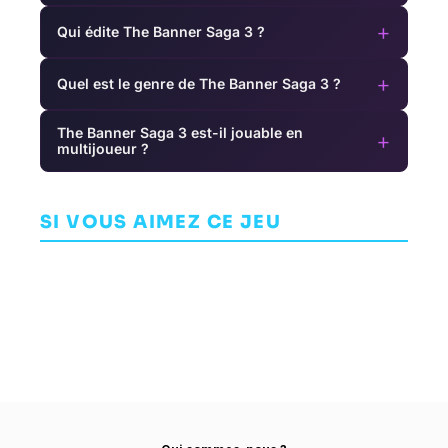
+
Qui édite The Banner Saga 3 ?
+
Quel est le genre de The Banner Saga 3 ?
The Banner Saga 3 est-il jouable en
+
multijoueur ?
Tiny Tina's
Sushi Striker:
Wonderlands
The Way of
AereA
Sushido
AVENTURE
JEU DE RÔLE (RPG)
AVENTURE
SI VOUS AIMEZ CE JEU
GEARBOX
INDIESZERO CO.,
TRIANGLE
SOFTWARE
LTD.
STUDIOS