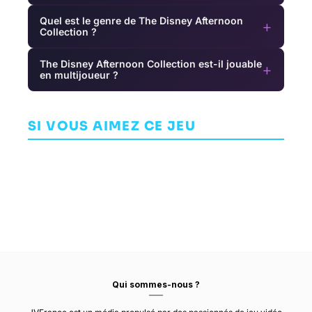
Quel est le genre de The Disney Afternoon
+
Collection ?
The Disney Afternoon Collection est-il jouable
+
en multijoueur ?
Guacamelee!
PixelJunk
The Secret
2
Shooter
World
P
AVENTURE
Ultimate
SI VOUS AIMEZ CE JEU
AVENTURE
AVENTURE
DRINKBOX
Q-GAMES LTD.
FUNCOM
STUDIOS
Qui sommes-nous ?