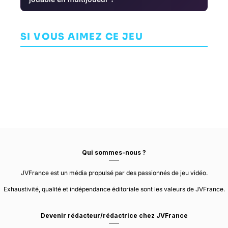
Gotham
Wizard With a
The
Knights
Gun
Adventures of
AVENTURE
Elliot: The
SI VOUS AIMEZ CE JEU
AVENTURE
AVENTURE
WB GAMES
Millennium
GALVANIC GAMES
MONTRÉAL
CLAY TECH WORKS
Tales
80%
Qui sommes-nous ?
JVFrance est un média propulsé par des passionnés de jeu vidéo.
Exhaustivité, qualité et indépendance éditoriale sont les valeurs de JVFrance.
Devenir rédacteur/rédactrice chez JVFrance