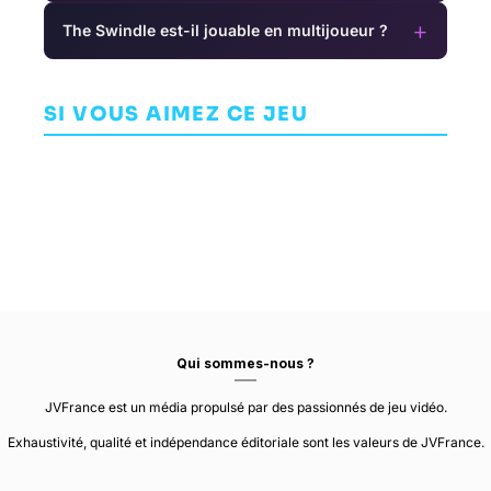
+
The Swindle est-il jouable en multijoueur ?
New Super
Prison
Mario Bros. U
Architect
Deluxe
PLATEFORME
Hey! Pikmin
T
AVENTURE
NINTENDO EPD
SI VOUS AIMEZ CE JEU
AVENTURE
INTROVERSION
PRODUCTION
SOFTWARE
ARZEST
GROUP NO. 10
Qui sommes-nous ?
JVFrance est un média propulsé par des passionnés de jeu vidéo.
Exhaustivité, qualité et indépendance éditoriale sont les valeurs de JVFrance.