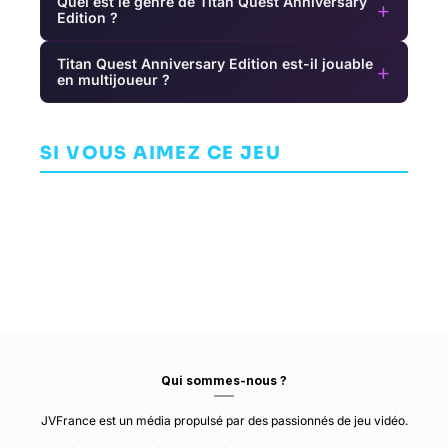
Quel est le genre de Titan Quest Anniversary
+
Edition ?
Titan Quest Anniversary Edition est-il jouable
+
en multijoueur ?
Chivalry:
Call of
Medieval
Cthulhu
Sakura Wars
Warfare
COMBAT
SI VOUS AIMEZ CE JEU
AVENTURE
AVENTURE
TORN BANNER
CYANIDE STUDIO
STUDIOS
SEGA CS2 R&D
Qui sommes-nous ?
JVFrance est un média propulsé par des passionnés de jeu vidéo.