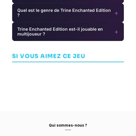
Quel est le genre de Trine Enchanted Edition
+
?
Trine Enchanted Edition est-il jouable en
+
multijoueur ?
Deus Ex
Trials of the
The Precinct
Remastered
I
Blood Dragon
SI VOUS AIMEZ CE JEU
INDÉPENDANT
AVENTURE
ARCADE
REDLYNX
FALLEN TREE GAMES
ASPYR MEDIA
Qui sommes-nous ?