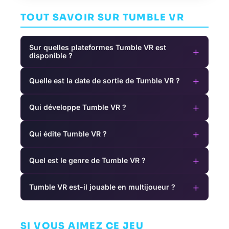
TOUT SAVOIR SUR TUMBLE VR
Sur quelles plateformes Tumble VR est
+
disponible ?
+
Quelle est la date de sortie de Tumble VR ?
+
Qui développe Tumble VR ?
+
Qui édite Tumble VR ?
+
Quel est le genre de Tumble VR ?
+
Tumble VR est-il jouable en multijoueur ?
Road Not
Inside
The Swapper
Taken
SI VOUS AIMEZ CE JEU
AVENTURE
AVENTURE
AVENTURE