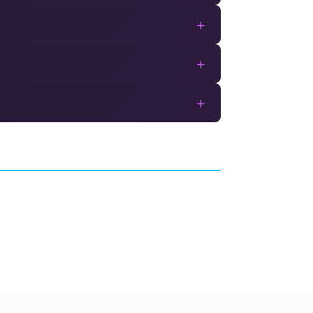
+
+
+
The Lost Wild
AVENTURE
GREAT APE GAMES