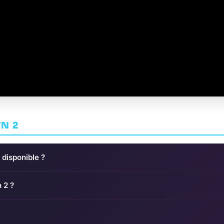
N 2
 disponible ?
 2 ?