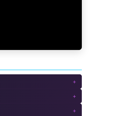
+
+
+