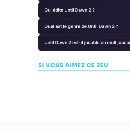
Qui édite Until Dawn 2 ?
Quel est le genre de Until Dawn 2 ?
Until Dawn 2 est-il jouable en multijoueu
Wolfenstein:
Mad Max
Blood
SI VOUS AIMEZ CE JEU
AVENTURE
AVALANCHE STUDIOS
AVENTURE
MACH