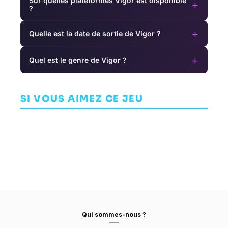
Sur quelles plateformes Vigor est disponible
+
?
+
Quelle est la date de sortie de Vigor ?
+
Quel est le genre de Vigor ?
Watch Dogs:
Necromunda:
Horizon
Legion
Hired Gun
Hunters
AVENTURE
AVENTURE
Gathering
SI VOUS AIMEZ CE JEU
AVENTURE
UBISOFT
STREUM ON
GUERRILLA GAMES
TORONTO
STUDIO
Qui sommes-nous ?