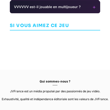
+
VVVVVV est-il jouable en multijoueur ?
Final Fantasy
VII Rebirth
Team Sonic
Destiny: Rise
AVENTURE
Racing
of Iron
SQUARE ENIX
SI VOUS AIMEZ CE JEU
ARCADE
AVENTURE
CREATIVE
BUSINESS UNIT I
SUMO DIGITAL
BUNGIE
Qui sommes-nous ?
JVFrance est un média propulsé par des passionnés de jeu vidéo.
Exhaustivité, qualité et indépendance éditoriale sont les valeurs de JVFrance.