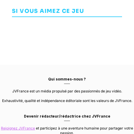
Dangerous
Eldest Souls
Thrones:
O
AVENTURE
AVENTURE
Kingsroad
SI VOUS AIMEZ CE JEU
AVENTURE
FRONTIER
FALLEN FLAG
DEVELOPMENTS
NETMARBLE NEO
STUDIO
Qui sommes-nous ?
JVFrance est un média propulsé par des passionnés de jeu vidéo.
Exhaustivité, qualité et indépendance éditoriale sont les valeurs de JVFrance.
Devenir rédacteur/rédactrice chez JVFrance
Rejoignez JVFrance
et participez à une aventure humaine pour partager votre
passion.