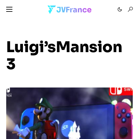
Luigi’sMansion
3