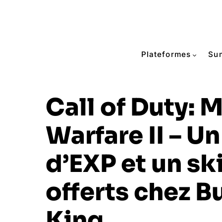
Plateformes
Su
Call of Duty: 
Warfare II – U
d’EXP et un sk
offerts chez B
King