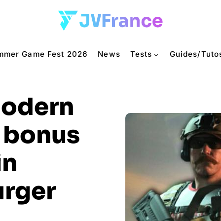
mmer Game Fest 2026
News
Tests
Guides/Tuto
Modern
n bonus
in
urger