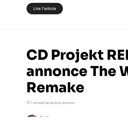
Lire l'article
CD Projekt RE
annonce The 
Remake
1 minute de lecture environ
Goufixx
26 octobre 2022