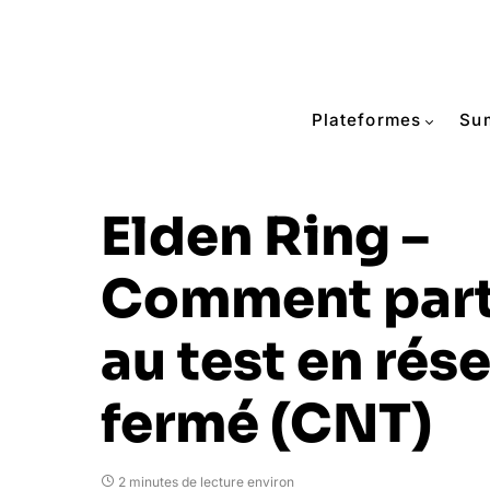
Plateformes
Su
Elden Ring –
Comment part
au test en rés
fermé (CNT)
2 minutes de lecture environ