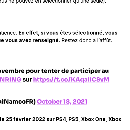
ous ne pouvez en sélectionner qu’une seule).
atience.
En effet, si vous êtes sélectionné, vous
ue vous avez renseigné.
Restez donc à l’affût.
ovembre pour tenter de participer au
ENRING
sur
https://t.co/KAqaIICSvM
aiNamcoFR)
October 18, 2021
 le 25 février 2022 sur PS4, PS5, Xbox One, Xbox