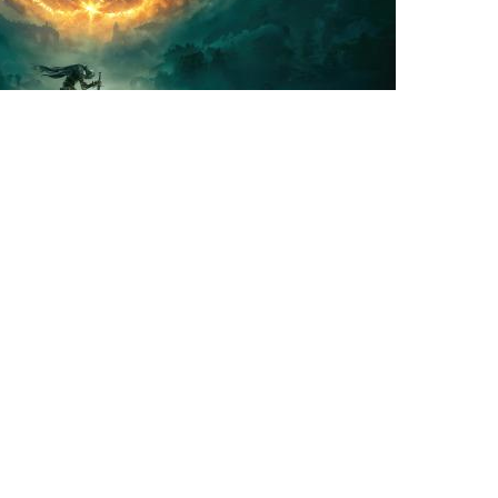
Ces articles pourraient
vous plaire
GTA VI : Découvrez la date
de diffusion des
premières images de
gameplay sur Netflix
1 minute de lecture environ
Sony préparerait les
joueurs à une transition