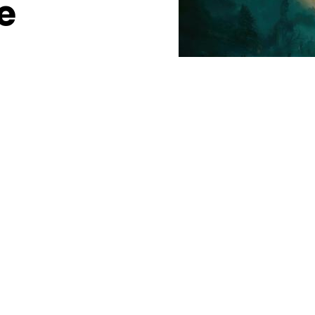
le
dus pour l’année 2022. Avec From Software aux
.R.R Martin (Game of Thrones), Elden Ring est
oludique car le titre vient d’être reporté et se dote
fficielle.
FAQ sur le jeu à
cette adresse