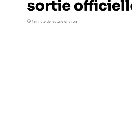
sortie officiel
1 minute de lecture environ
Psychedelic
18 octobre 2021
Il s’agit de l’un des jeux les plus atten
commandes et la participation de Goerge
actuellement au coeur de l’actualité vidé
désormais d’une nouvelle date de sortie o
►
Retrouvez notre 