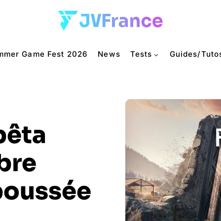
mmer Game Fest 2026
News
Tests
Guides/Tuto
bêta
bre
poussée