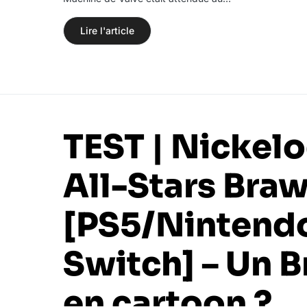
Lire l'article
TEST | Nickel
All-Stars Braw
[PS5/Nintend
Switch] – Un B
en cartoon ?