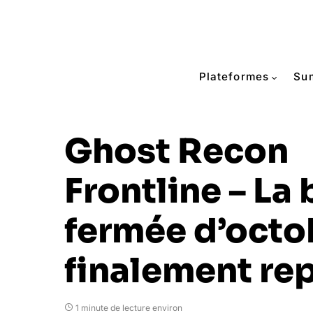
Plateformes
Su
Ghost Recon
Frontline – La 
fermée d’octo
finalement re
1 minute de lecture environ