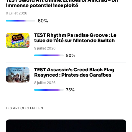
TEST Sword Art Online: Echoes of Aincrad – Un
immense potentiel inexploité
9 juillet 2026
60%
TEST Rhythm Paradise Groove : Le
tube de l’été sur Nintendo Switch
9 juillet 2026
80%
TEST Assassin’s Creed Black Flag
Resynced : Pirates des Caraïbes
8 juillet 2026
75%
LES ARTICLES EN LIEN