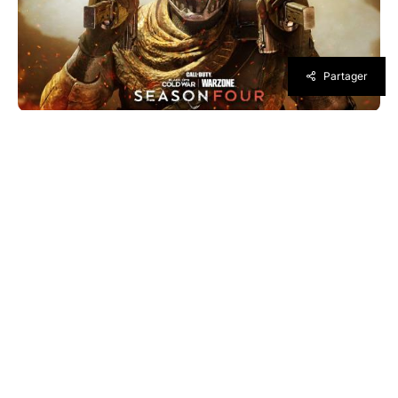
Partager
Après un teasing de la saison 4 lors du
Summer Game Fest dans le cadre de l’E3 2021,
Activision détaille un peu plus le contenu de
cette nouvelle saison pour Call of Duty:
Warzone et Black Ops: Cold War. Alors que les
joueurs ont reçu une mise à jour conséquente,
il est temps de découvrir ce qu’Activision nous
a concocté pour ces prochaines semaines.
Toutes les informations sur la 4ème saison ci-
dessous.