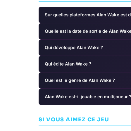
Sur quelles plateformes Alan Wake est d
Quelle est la date de sortie de Alan Wake
Qui développe Alan Wake ?
Qui édite Alan Wake ?
Quel est le genre de Alan Wake ?
Alan Wake est-il jouable en multijoueur 
Shenmue III
Faeria
SI VOUS AIMEZ CE JEU
AVENTURE
YS NET
AVENTURE
ABRA