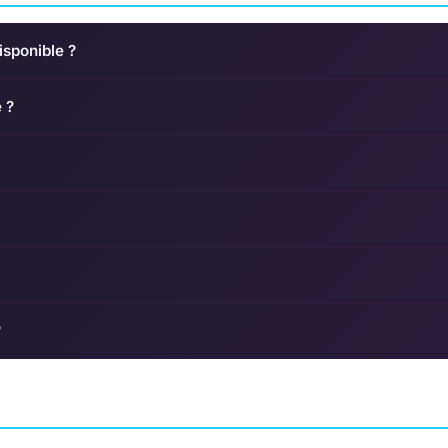
isponible ?
 ?
?
Evil Dead: The Game
Silent Hill: Ascen
KAM
SHOOTER
SABER INTERACTIVE
AVENTURE
GENVID