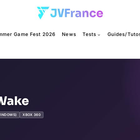
mmer Game Fest 2026
News
Tests
Guides/Tuto
 Wake
WINDOWS)
XBOX 360