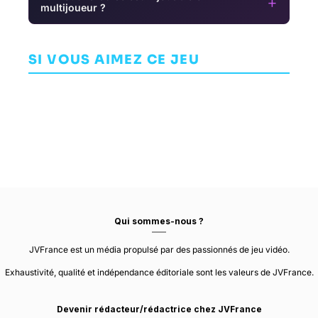
+
multijoueur ?
Everywhere
R
Trials of the
Chocobo GP
AVENTURE
Blood Dragon
SI VOUS AIMEZ CE JEU
ARCADE
BUILD A ROCKET
BOY
ARCADE
REDLYNX
SQUARE ENIX
Qui sommes-nous ?
JVFrance est un média propulsé par des passionnés de jeu vidéo.
Exhaustivité, qualité et indépendance éditoriale sont les valeurs de JVFrance.
Devenir rédacteur/rédactrice chez JVFrance