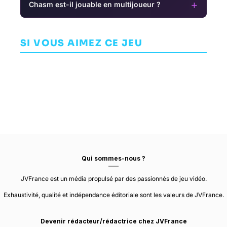
+
Chasm est-il jouable en multijoueur ?
Fire Emblem
B
Dragon Age:
Maliki: Poison
Echoes:
The Veilguard
Of The Past
Shadows of
AVENTURE
SI VOUS AIMEZ CE JEU
AVENTURE
AVENTURE
Valentia
INTELLIGENT
BIOWARE
SYSTEMS
BLUE BANSHEE
Qui sommes-nous ?
JVFrance est un média propulsé par des passionnés de jeu vidéo.
Exhaustivité, qualité et indépendance éditoriale sont les valeurs de JVFrance.
Devenir rédacteur/rédactrice chez JVFrance