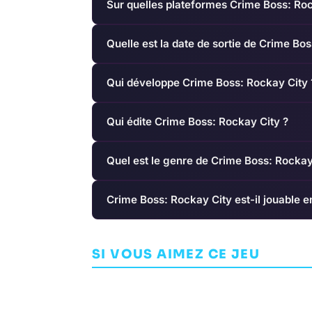
Sur quelles plateformes Crime Boss: Roc
Quelle est la date de sortie de Crime Bo
Qui développe Crime Boss: Rockay City 
Qui édite Crime Boss: Rockay City ?
Quel est le genre de Crime Boss: Rockay
Crime Boss: Rockay City est-il jouable e
H1Z1
Shred Nebul
SI VOUS AIMEZ CE JEU
AVENTURE
SONY ONLINE ENTERTAINMENT
SHOOTER
CRUN