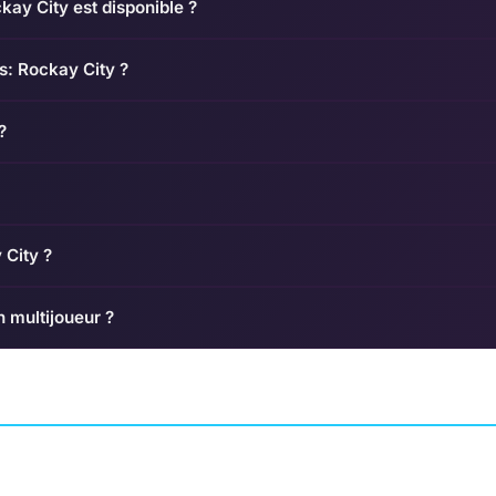
kay City est disponible ?
ss: Rockay City ?
?
 City ?
n multijoueur ?
ARK: Survival of the
a
Fittest
Hell Let Loose: V
CHTIME GAMES
AVENTURE
EFECTO STUDIOS
SHOOTER
EXPRESSION 