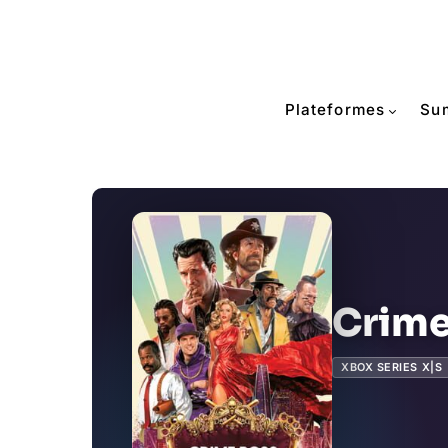
Plateformes
Su
Crime
XBOX SERIES X|S