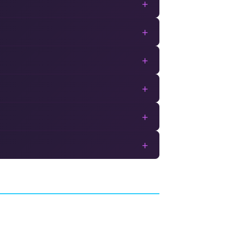
+
+
+
+
+
+
ietnam
Gun Gun Pixies
GAMES
AVENTURE
COMPILE HEART