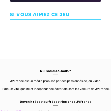
Elite:
The Talos
Pavilion
Dangerous
Principle
AVENTURE
AVENTURE
SI VOUS AIMEZ CE JEU
AVENTURE
VISIONTRICK
FRONTIER
MEDIA
DEVELOPMENTS
CROTEAM
Qui sommes-nous ?
JVFrance est un média propulsé par des passionnés de jeu vidéo.
Exhaustivité, qualité et indépendance éditoriale sont les valeurs de JVFrance.
Devenir rédacteur/rédactrice chez JVFrance