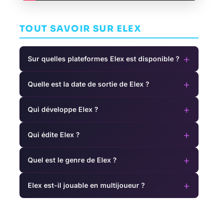
TOUT SAVOIR SUR ELEX
+
Sur quelles plateformes Elex est disponible ?
+
Quelle est la date de sortie de Elex ?
+
Qui développe Elex ?
+
Qui édite Elex ?
+
Quel est le genre de Elex ?
+
Elex est-il jouable en multijoueur ?
Duke Nukem
Day of the
LEGO Horizon
3D: 20th
Tentacle
Adventures
Anniversary
Remastered
AVENTURE
AVENTURE