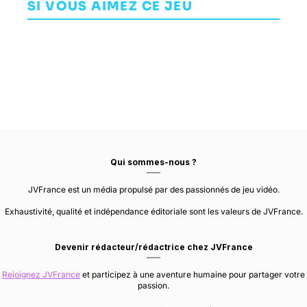
SI VOUS AIMEZ CE JEU
AVENTURE
World Tour
GEARBOX
DOUBLE FINE
GUERRILLA GAMES
SOFTWARE
PRODUCTIONS
Qui sommes-nous ?
JVFrance est un média propulsé par des passionnés de jeu vidéo.
Exhaustivité, qualité et indépendance éditoriale sont les valeurs de JVFrance.
Devenir rédacteur/rédactrice chez JVFrance
Rejoignez JVFrance
et participez à une aventure humaine pour partager votre
passion.