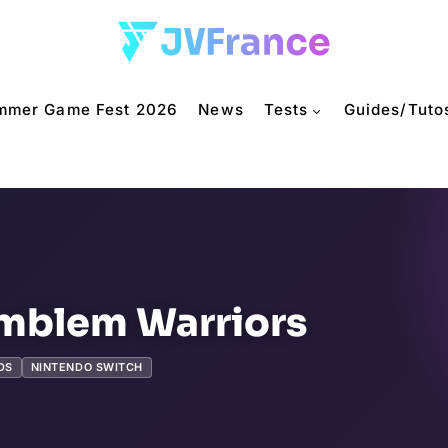
mmer Game Fest 2026
News
Tests
Guides/Tuto
Emblem Warriors
DS
NINTENDO SWITCH