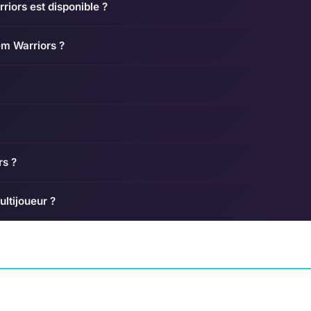
riors est disponible ?
em Warriors ?
rs ?
ultijoueur ?
Overdose
Drive Girls
FOX
AVENTURE
COURSE
TAMSOFT