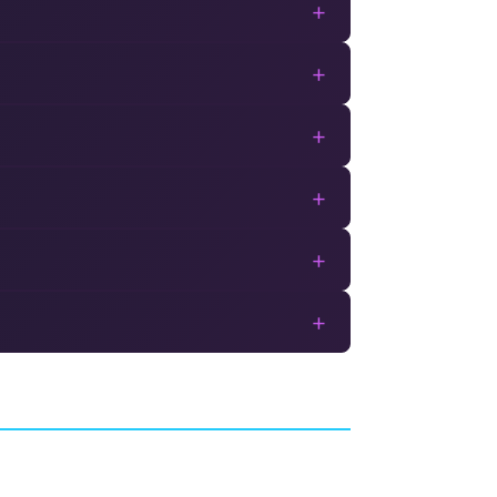
+
+
+
+
+
+
Forever Skies
AVENTURE
FAR FROM HOME