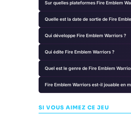
Sur quelles plateformes Fire Emblem War
Quelle est la date de sortie de Fire Embl
Qui développe Fire Emblem Warriors ?
Qui édite Fire Emblem Warriors ?
Quel est le genre de Fire Emblem Warrio
Fire Emblem Warriors est-il jouable en m
Kingdom Come:
Deliverance II
Deltarune
SI VOUS AIMEZ CE JEU
AVENTURE
WARHORSE STUDIOS
AVENTURE
TOBY